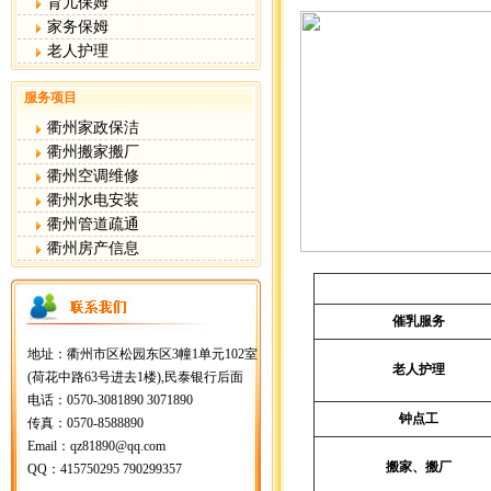
育儿保姆
家务保姆
老人护理
服务项目
衢州家政保洁
衢州搬家搬厂
衢州空调维修
衢州水电安装
衢州管道疏通
衢州房产信息
催乳服务
地址：衢州市区松园东区3幢1单元102室
老人护理
(荷花中路63号进去1楼),民泰银行后面
电话：0570-3081890 3071890
钟点工
传真：0570-8588890
Email：qz81890@qq.com
搬家、搬厂
QQ：415750295 790299357