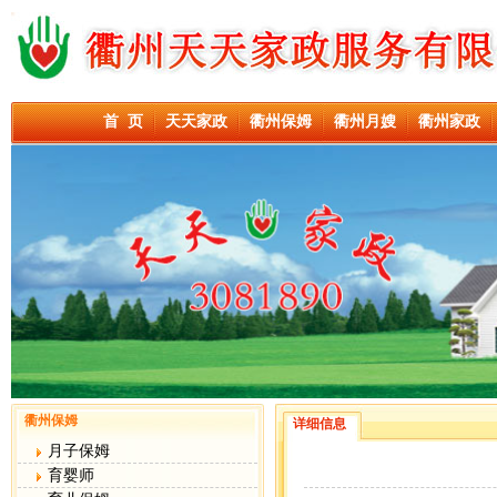
首 页
天天家政
衢州保姆
衢州月嫂
衢州家政
衢州保姆
详细信息
月子保姆
育婴师