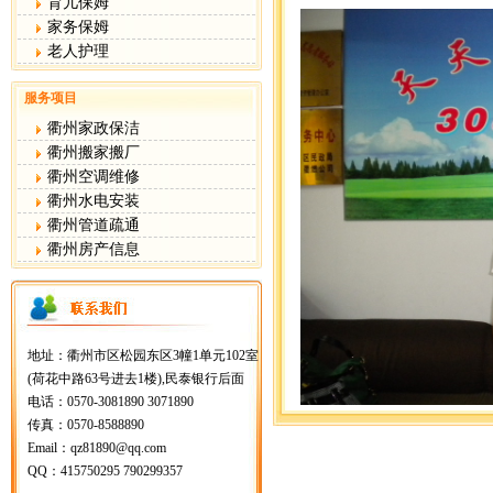
育儿保姆
家务保姆
老人护理
服务项目
衢州家政保洁
衢州搬家搬厂
衢州空调维修
衢州水电安装
衢州管道疏通
衢州房产信息
地址：衢州市区松园东区3幢1单元102室
(荷花中路63号进去1楼),民泰银行后面
电话：0570-3081890 3071890
传真：0570-8588890
Email：qz81890@qq.com
QQ：415750295 790299357