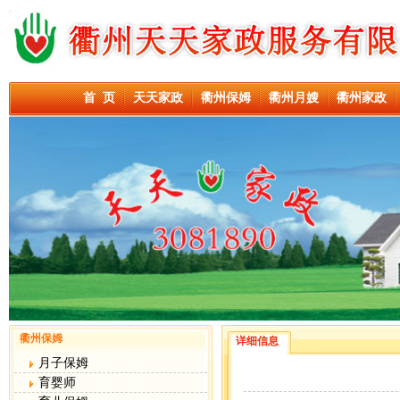
首 页
天天家政
衢州保姆
衢州月嫂
衢州家政
衢州保姆
详细信息
月子保姆
育婴师