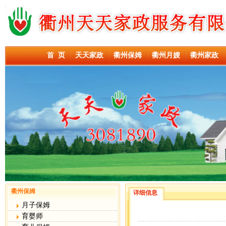
首 页
天天家政
衢州保姆
衢州月嫂
衢州家政
衢州保姆
详细信息
月子保姆
育婴师