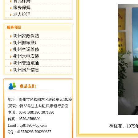
育儿保姆
家务保姆
老人护理
服务项目
衢州家政保洁
衢州搬家搬厂
衢州空调维修
衢州水电安装
衢州管道疏通
衢州房产信息
地址：衢州市区松园东区3幢1单元102室
(荷花中路63号进去1楼),民泰银行后面
电话：0570-3081890 3071890
传真：0570-8588890
Email：qz81890@qq.com
徐红花、197
QQ：415750295 790299357