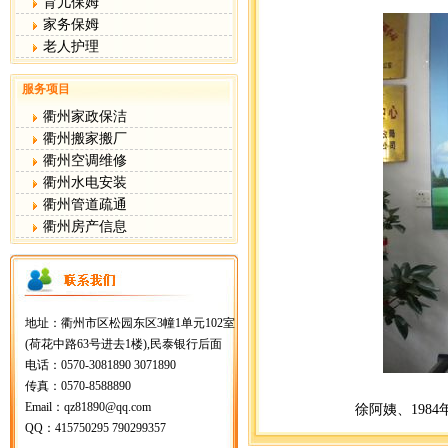
育儿保姆
家务保姆
老人护理
服务项目
衢州家政保洁
衢州搬家搬厂
衢州空调维修
衢州水电安装
衢州管道疏通
衢州房产信息
地址：衢州市区松园东区3幢1单元102室
(荷花中路63号进去1楼),民泰银行后面
电话：0570-3081890 3071890
传真：0570-8588890
Email：qz81890@qq.com
徐阿姨、198
QQ：415750295 790299357