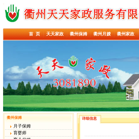
首 页
天天家政
衢州保姆
衢州月嫂
衢州家政
衢州保姆
详细信息
月子保姆
育婴师