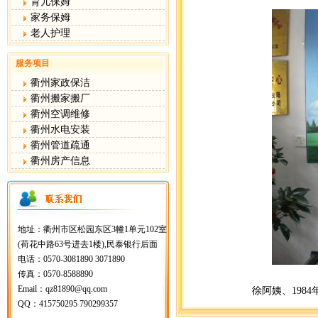
育儿保姆
家务保姆
老人护理
服务项目
衢州家政保洁
衢州搬家搬厂
衢州空调维修
衢州水电安装
衢州管道疏通
衢州房产信息
地址：衢州市区松园东区3幢1单元102室
(荷花中路63号进去1楼),民泰银行后面
电话：0570-3081890 3071890
传真：0570-8588890
Email：qz81890@qq.com
徐阿姨、198
QQ：415750295 790299357