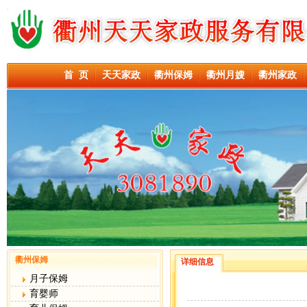
首 页
天天家政
衢州保姆
衢州月嫂
衢州家政
衢州保姆
详细信息
月子保姆
育婴师