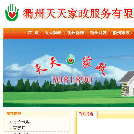
首 页
天天家政
衢州保姆
衢州月嫂
衢州家政
衢州保姆
详细信息
月子保姆
育婴师