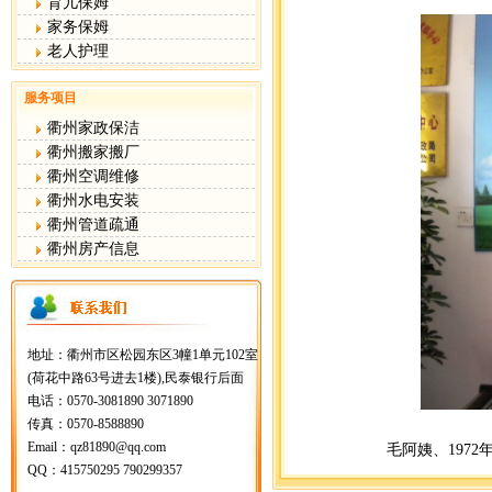
育儿保姆
家务保姆
老人护理
服务项目
衢州家政保洁
衢州搬家搬厂
衢州空调维修
衢州水电安装
衢州管道疏通
衢州房产信息
地址：衢州市区松园东区3幢1单元102室
(荷花中路63号进去1楼),民泰银行后面
电话：0570-3081890 3071890
传真：0570-8588890
Email：qz81890@qq.com
毛阿姨、197
QQ：415750295 790299357